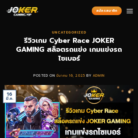
Skip
to
สมัครสมาชิก
content
UNCATEGORIZED
รีวิวเกม Cyber Race JOKER
GAMING สล็อตรถแข่ง เกมแข่งรถ
ไซเบอร์
POSTED ON
มีนาคม 16, 2025
BY
ADMIN
16
มี.ค.