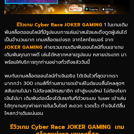
รีวิวเกม Cyber Race JOKER GAMING
1 ในเกมเดิม
พันสล็อตออนไลน์ที่มีรูปแบบการเล่นน่าสนใจและดึงดูดผู้เล่นได้
เป็นจำนวนมาก เกมสล็อตแข่งรถ จากโลกไซเบอร์ จาก
JOKER GAMING
ค่ายรวมเกมเดิมพันออนไลน์ที่ขนเอาเกม
เดิมพันคุณภาพดี เล่นได้หลากหลายรูปแบบ หลายประเภท มา
พร้อมให้บริการทุกท่านอย่างทั่วถึงแล้ววันนี้
พบกับเกมสล็อตออนไลน์ทำเงินจริง ได้เงินไวที่สุดจากเรา
มากกว่า 300 เกมส์ที่ท่านสามารถเข้าเล่ไนด้แบบลื่นไหลสุดๆ
สลับเกมไปมา ไม่ต้องสมัครสมาชิก เข้าสู่ระบบใหม่ ไม่ต้องโยก
เงินไปมา เดิมพันต่อเนื่องได้เลยทันทีด้วยระบบ 1user เข้าเล่น
ได้ทุกเกมทุกค่ายภายในเว็บไซต์ สะดวก รวดเร็ว ทำเงินได้ลื่น
ไหลกว่าเดิมแน่นอน
รีวิวเกม Cyber Race JOKER GAMING เกม