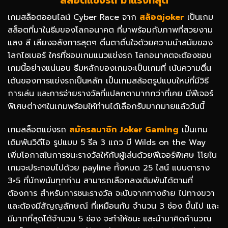
สล็อตแข่งรถ มาแรงที่สุด
เกมสล็อตออนไลน์ Cyber Race จาก
สล็อตjoker
เป็นเกม
สล็อตที่มาในธีมของโลกอนาคต ที่มาพร้อมกับภาพที่สวยงาม
แสง สี เสียงอลังการสุดๆ ตื่นตาตื่นใจด้วยความนำสมัยของ
โลกไซเบอร์ ใครที่ชอบเกมแนวแข่งรถ โลกอนาคตจะต้องชอบ
เกมนี้อย่างแน่นอน ธีมหลักของเกมจะเป็นเกมที่ เน้นความตื่น
เต้นของการแข่งรถเป็นหลัก เป็นเกมสล้อตรูปแบบใหม่ที่มีวิธี
การเล่น และการจ่ายรางวัลที่แปลกตามากกว่าที่เคย มีฟีเจอร์
พิเศษต่างๆในเกมพร้อมให้ท่านได้เลือกรับมากมายแล้ววันนี้
เกมสล็อตแข่งรถ
สมัครสมาชิก Joker Gaming
เป็นเกม
เดิมพันวิดีโอ รูปแบบ 5 รีล 3 แถว มี Wilds on the Way
เพิ่มโอกาสในการชนะรางวัลให้กับผู้เล่นด้วยฟีเจอร์พิเศษ โโยใน
เกมจะประกอบไปด้วย payline ทั้งหมด 25 ไลน์ แบบตาราง
3×5 ที่นักพนันทุกท่าน สามารถเลือกลงเดิมพันได้ตามที่
ต้องการ สำหรับการชนะรางวัล จะนับจากทางซ้าย ไปทางขวา
และต้องมีสัญญลักษณ์ ที่เหมือนกัน จำนวน 3 ช่อง ขึ้นไป และ
มีมากที่สุดได้จำนวน 5 ช่อง จะทำให้ชนะ และนำมาคิดคำนวณ