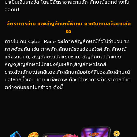
มาเป็นเงินรางวัล โดยมีอัตราจ่ายตามสัญลักษณ์แตกต่างกัน
ออกไป
อัตราการจ่าย และสัญลักษณ์พิเศษ ภายในเกมสล็อตแข่ง
รถ
ภายในเกม Cyber Race จะมีภาพสัญลักษณ์ทั่วไปจำนวน 12
ภาพด้วยกัน เช่น ภาพสัญลักษณ์รถแข่งมอไซค์,สัญลักษณ์
แข่งรถยนต์, สัญลักษณ์นักแข่งชาย, สัญลักษณ์นักแข่ง
หญิง,สัญลักษณ์นักแข่งหุ้นเหล็ก,สัญลักษณ์รถสี
ขาว,สัญลักษณ์รถสีแดง,สัญลักษณ์มอไซค์สีม่วง,สัญลักษณ์
มอไซค์สีน้ำเงิน โดย แต่ละภาพ ก็จะมีอัตราการจ่ายรางวัลที่แต
ตก่างกันออกไปคร่าวๆ ดังนี้