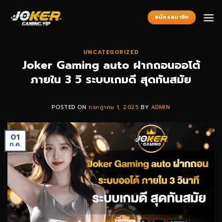
Skip
to
สมัครสมาชิก
content
UNCATEGORIZED
Joker Gaming auto ฝากถอนออโต้
ภายใน 3 วิ ระบบเกมดี สุดทันสมัย
POSTED ON
กรกฎาคม 1, 2025
BY
ADMIN
01
ก.ค.