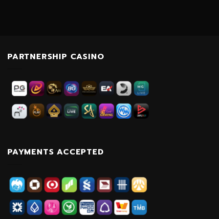
PARTNERSHIP CASINO
PAYMENTS ACCEPTED