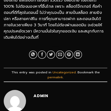
ของเกม และระบบการเงินที่ รวดเร็ว ปลอดภัย เชื่อถือได้
100% ไม่ต้องมองหาที่อื่นไกล เพราะ สล็อตโจ๊กเกอร์ คือคำ
ตอบที่ดีที่สุดในตอนนี้ ไม่ว่าคุณจะเป็น สายปั่นสล็อต สายยิง
ปลา หรือสายคาสิโน การที่คุณสามารถฝาก และถอนเงินได้
ภายในเวลาเพียง 3 วินาที โดยไม่ต้องผ่านแอดมิน จะช่วยให้
คุณประหยัดเวลา มีความมั่นใจในทุกยอดเงิน และสนุกกับการ
เดิมพันได้อย่างเต็มที่
This entry was posted in
Uncategorized
. Bookmark the
permalink
.
ADMIN