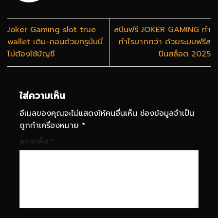
Joker Gaming slot true
สปินฟรี JOKER GAMING ทำ
wallet เติม-ถอนด้วยทรูมันนี่
กำไรมากกว่า ด้วยระบบฟรีส
ไม่ต้องใช้บัญชี
ปินสล็อต 2025
ใส่ความเห็น
อีเมลของคุณจะไม่แสดงให้คนอื่นเห็น
ช่องข้อมูลจำเป็น
ถูกทำเครื่องหมาย
*
ความเห็น
*