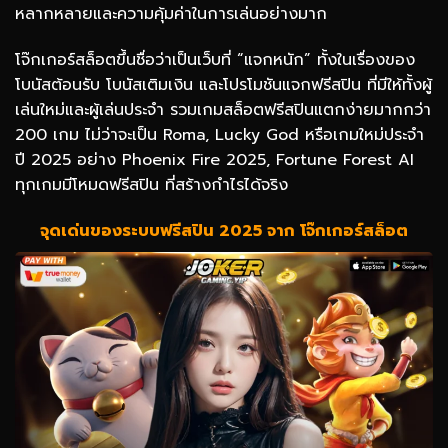
หลากหลายและความคุ้มค่าในการเล่นอย่างมาก
โจ๊กเกอร์สล็อตขึ้นชื่อว่าเป็นเว็บที่ “แจกหนัก” ทั้งในเรื่องของ
โบนัสต้อนรับ โบนัสเติมเงิน และโปรโมชันแจกฟรีสปิน ที่มีให้ทั้งผู้
เล่นใหม่และผู้เล่นประจำ รวมเกมสล็อตฟรีสปินแตกง่ายมากกว่า
200 เกม ไม่ว่าจะเป็น Roma, Lucky God หรือเกมใหม่ประจำ
ปี 2025 อย่าง Phoenix Fire 2025, Fortune Forest AI
ทุกเกมมีโหมดฟรีสปิน ที่สร้างกำไรได้จริง
จุดเด่นของระบบฟรีสปิน 2025 จาก โจ๊กเกอร์สล็อต