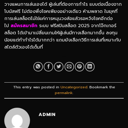
วางแผนการเล่นเองได้ ผู้เล่นที่ต้องการกำไร แบบต่อเนื่องจาก
โบนัสฟรี ไม่ต้องพึ่งโชคเพียงอย่างเดียว ห้ามพลาด ในยุคที่
การเล่นสล็อตไม่ใช่แค่การหมุนวงล้อแล้วรอหวังโชคอีกต่อ
ไป
สมัครสมาชิก
ระบบ ฟรีสปินสล็อต 2025 จากโจ๊กเกอร์
สล็อต ได้เข้ามาเปลี่ยนเกมให้ผู้เล่นมีทางเลือกมากขึ้น ลงทุน
น้อยแต่ทำกำไรได้มากกว่า แถมยังเลือกวิธีการเล่นที่เหมาะกับ
สไตล์ตัวเองได้เต็มที่
This entry was posted in
Uncategorized
. Bookmark the
permalink
.
ADMIN