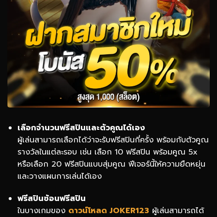
เลือกจำนวนฟรีสปินและตัวคูณได้เอง
ผู้เล่นสามารถเลือกได้ว่าจะรับฟรีสปินกี่ครั้ง พร้อมกับตัวคูณ
รางวัลในแต่ละรอบ เช่น เลือก 10 ฟรีสปิน พร้อมคูณ 5x
หรือเลือก 20 ฟรีสปินแบบสุ่มคูณ ฟีเจอร์นี้ให้ความยืดหยุ่น
และวางแผนการเล่นได้เอง
ฟรีสปินซ้อนฟรีสปิน
ในบางเกมของ
ดาวน์โหลด JOKER123
ผู้เล่นสามารถได้