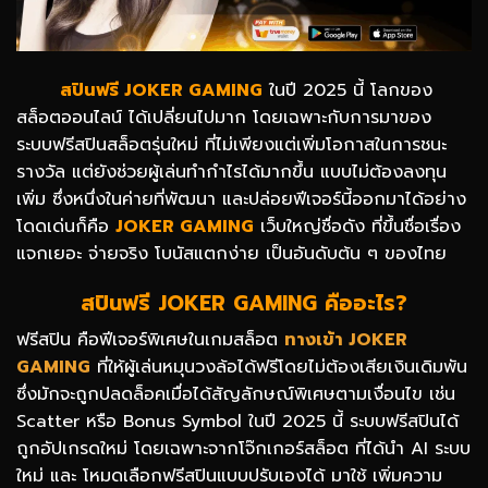
สปินฟรี JOKER GAMING
ในปี 2025 นี้ โลกของ
สล็อตออนไลน์ ได้เปลี่ยนไปมาก โดยเฉพาะกับการมาของ
ระบบฟรีสปินสล็อตรุ่นใหม่ ที่ไม่เพียงแต่เพิ่มโอกาสในการชนะ
รางวัล แต่ยังช่วยผู้เล่นทำกำไรได้มากขึ้น แบบไม่ต้องลงทุน
เพิ่ม ซึ่งหนึ่งในค่ายที่พัฒนา และปล่อยฟีเจอร์นี้ออกมาได้อย่าง
โดดเด่นก็คือ
JOKER GAMING
เว็บใหญ่ชื่อดัง ที่ขึ้นชื่อเรื่อง
แจกเยอะ จ่ายจริง โบนัสแตกง่าย เป็นอันดับต้น ๆ ของไทย
สปินฟรี JOKER GAMING คืออะไร?
ฟรีสปิน คือฟีเจอร์พิเศษในเกมสล็อต
ทางเข้า JOKER
GAMING
ที่ให้ผู้เล่นหมุนวงล้อได้ฟรีโดยไม่ต้องเสียเงินเดิมพัน
ซึ่งมักจะถูกปลดล็อคเมื่อได้สัญลักษณ์พิเศษตามเงื่อนไข เช่น
Scatter หรือ Bonus Symbol ในปี 2025 นี้ ระบบฟรีสปินได้
ถูกอัปเกรดใหม่ โดยเฉพาะจากโจ๊กเกอร์สล็อต ที่ได้นำ AI ระบบ
ใหม่ และ โหมดเลือกฟรีสปินแบบปรับเองได้ มาใช้ เพิ่มความ