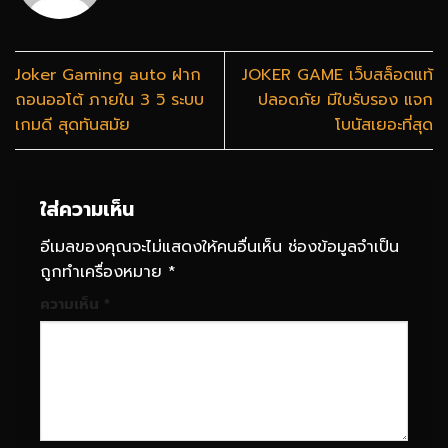
Joker Gaming auto ฝาก
JOKER GAME เว็บสล็อตแท้
ถอนออโต้ ภายใน 3 วิ ระบบ
ปลอดภัย มีใบรับรอง แจก
เกมดี สุดทันสมัย
โบนัสเยอะที่สุด
ใส่ความเห็น
อีเมลของคุณจะไม่แสดงให้คนอื่นเห็น
ช่องข้อมูลจำเป็น
ถูกทำเครื่องหมาย
*
ความเห็น
*