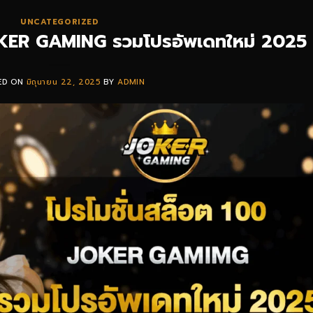
UNCATEGORIZED
OKER GAMING รวมโปรอัพเดทใหม่ 2025
ED ON
มิถุนายน 22, 2025
BY
ADMIN