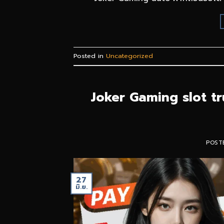
Posted in
Uncategorized
Joker Gaming slot true
POST
27
มิ.ย.