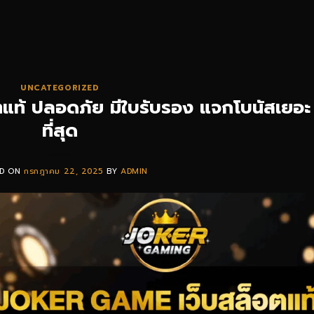
UNCATEGORIZED
แท้ ปลอดภัย มีใบรับรอง แจกโบนัสเยอะ
ที่สุด
ED ON
กรกฎาคม 22, 2025
BY
ADMIN