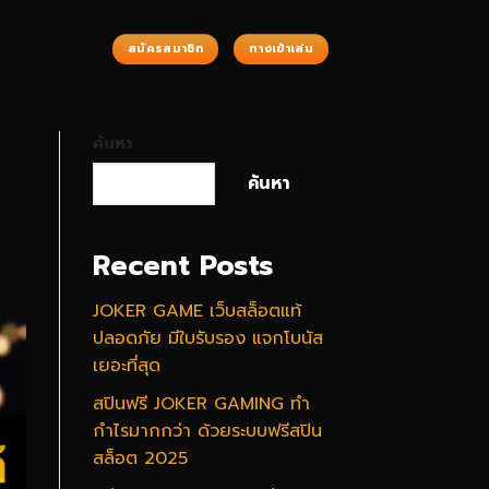
สมัครสมาชิก
ทางเข้าเล่น
ค้นหา
ค้นหา
Recent Posts
JOKER GAME เว็บสล็อตแท้
ปลอดภัย มีใบรับรอง แจกโบนัส
เยอะที่สุด
สปินฟรี JOKER GAMING ทำ
กำไรมากกว่า ด้วยระบบฟรีสปิน
สล็อต 2025