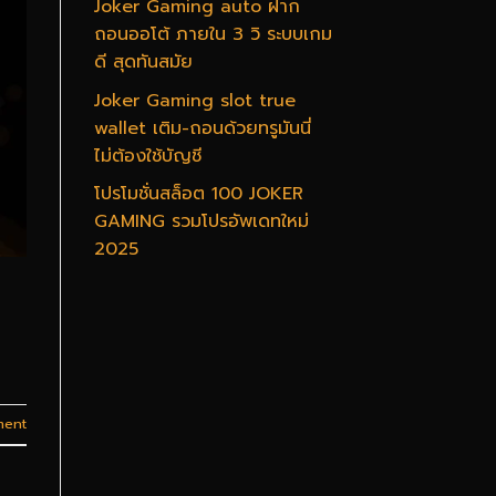
Joker Gaming auto ฝาก
ถอนออโต้ ภายใน 3 วิ ระบบเกม
ดี สุดทันสมัย
Joker Gaming slot true
wallet เติม-ถอนด้วยทรูมันนี่
ไม่ต้องใช้บัญชี
โปรโมชั่นสล็อต 100 JOKER
GAMING รวมโปรอัพเดทใหม่
2025
ment