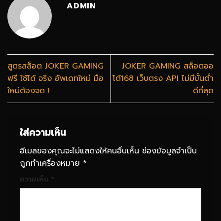
ADMIN
สูตรสล็อต JOKER GAMING
JOKER GAMING สล็อตออ
ฟรี ใช้ได้ จริง อัพเดทใหม่ มือ
โต้168 เว็บตรง API ไม่มีขั้นต่ำ
ใหม่ต้องจด !
ดีที่สุด
ใส่ความเห็น
อีเมลของคุณจะไม่แสดงให้คนอื่นเห็น
ช่องข้อมูลจำเป็น
ถูกทำเครื่องหมาย
*
ความเห็น
*