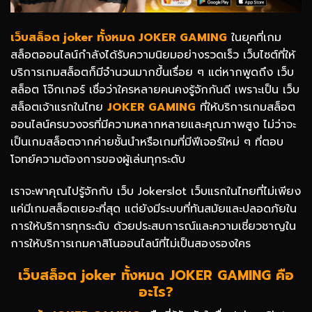
เว็บสล็อต joker ทั้งหมด JOKER GAMING
ในยุคที่เกม
สล็อตออนไลน์กำลังได้รับความนิยมอย่างรวดเร็ว เว็บไซต์ที่ให้
บริการเกมสล็อตก็มีจำนวนมากขึ้นเรื่อย ๆ แต่หากพูดถึง เว็บ
สล็อต โจ๊กเกอร์ เชื่อว่าใครหลายคนคงรู้จักกันดี เพราะเป็น เว็บ
สล็อตเจ้าแรกในไทย
JOKER GAMING
ที่ให้บริการเกมสล็อต
ออนไลน์ครบวงจรที่มีความหลากหลายและคุณภาพสูง ไม่ว่าจะ
เป็นเกมสล็อตจากค่ายชั้นนำหรือเกมที่มีฟีเจอร์ใหม่ ๆ ที่ตอบ
โจทย์ความต้องการของผู้เล่นทุกระดับ
เราจะพาคุณไปรู้จักกับ เว็บ Jokerslot เว็บแรกในไทยที่ไม่เพียง
แค่มีเกมสล็อตเยอะที่สุด แต่ยังมีระบบที่ทันสมัยและปลอดภัยใน
การให้บริการทุกระดับ ด้วยประสบการณ์และความเชี่ยวชาญใน
การให้บริการเกมคาสิโนออนไลน์ที่ไม่เป็นสองรองใคร
เว็บสล็อต joker ทั้งหมด JOKER GAMING คือ
อะไร?