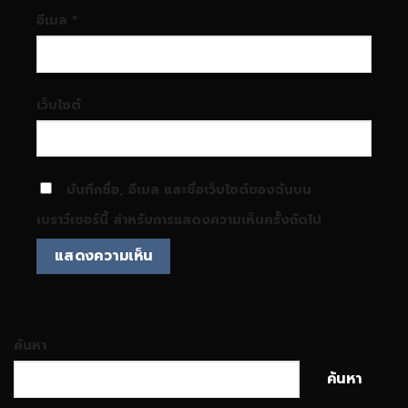
อีเมล
*
เว็บไซต์
บันทึกชื่อ, อีเมล และชื่อเว็บไซต์ของฉันบน
เบราว์เซอร์นี้ สำหรับการแสดงความเห็นครั้งถัดไป
ค้นหา
ค้นหา