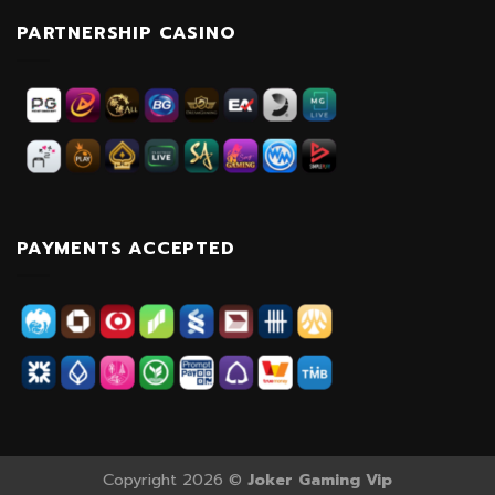
PARTNERSHIP CASINO
PAYMENTS ACCEPTED
Copyright 2026 ©
Joker Gaming Vip