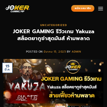
Skip
to
สมัครสมาชิก
content
UNCATEGORIZED
JOKER GAMING รีวิวเกม Yakuza
สล็อตยากูซ่าสุดมันส์ ห้ามพลาด
POSTED ON
มีนาคม 15, 2025
BY
ADMIN
15
มี.ค.