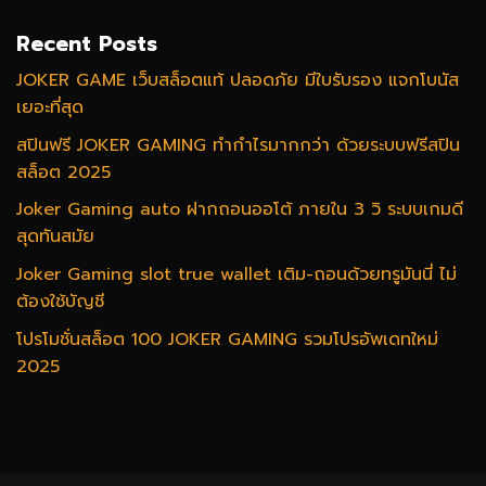
Recent Posts
JOKER GAME เว็บสล็อตแท้ ปลอดภัย มีใบรับรอง แจกโบนัส
เยอะที่สุด
สปินฟรี JOKER GAMING ทำกำไรมากกว่า ด้วยระบบฟรีสปิน
สล็อต 2025
Joker Gaming auto ฝากถอนออโต้ ภายใน 3 วิ ระบบเกมดี
สุดทันสมัย
Joker Gaming slot true wallet เติม-ถอนด้วยทรูมันนี่ ไม่
ต้องใช้บัญชี
โปรโมชั่นสล็อต 100 JOKER GAMING รวมโปรอัพเดทใหม่
2025