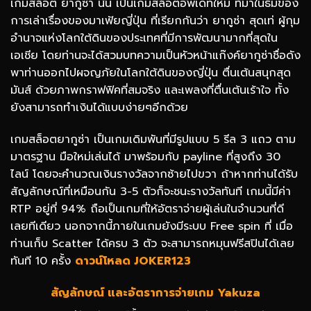
เกมสล็อต ยากูซ่า นั้น เป็นเกมสล็อตอัพเดทใหม่ ที่มาในธีมของ
การเล่าเรื่องของมาเฟัยญี่ปุ่น ที่เรียกกันว่า ยากูซ่า สุดเท่ ผู้กุม
อำนาจแห่งโลกใต้ดินของประเทศที่มีการพัฒนามากที่สุดใน
เอเชีย โดยท่านจะได้สวมบทความเป็นหัวหน้าแก๊งค์ยากูซ่าชื่อดัง
พาท่านออกไปผจญภัยในโลกใต้ดินของญี่ปุ่น ตื่นเต้นสนุกสุด
มันส์ ด้วยภาพกราฟฟิคที่สมจริง และเพลงที่ตื่นเต้นเร้าใจ ทั้ง
ยังสามารถทำเงินได้แบบง่ายๆอีกด้วย
เกมสล็อตยากูซ่า เป็นเกมเดิมพันที่มีรูปแบบ 5 รีล 3 แถว ตาม
มาตรฐาน มือใหม่เล่นได้ มาพร้อมกับ payline ที่สูงถึง 30
ไลน์ โดยจะคำนวณเงินรางวัลจากซ้ายไปขวา ถ้าหากท่านได้รับ
สัญลักษณ์ที่เหมือนกัน 3-5 ตัวก็จะชนะรางวัลทันที เกมนี้มีค่า
RTP อยู่ที่ 94% ถือเป็นเกมที่ให้อัตราจ่ายผู้เล่นในจำนวนที่ดี
เลยทีเดียว นอกจากนี้ภายในเกมยังมีระบบ Free spin ที่ เมื่อ
ท่านเก็บ Scatter ได้ครบ 3 ตัว จะสามารถหมุนฟรีสปินได้เลย
ทันที 10 ครั้ง
ดาวน์โหลด JOKER123
สัญลักษณ์ และอัตราการจ่ายเกม Yakuz
a