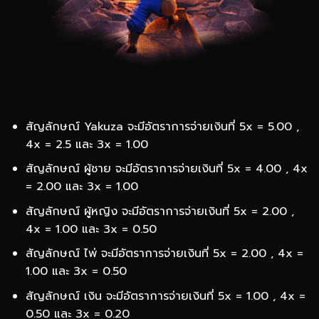
สัญลักษณ์ Yakuza จะมีอัตราการจ่ายเงินที่ 5x = 5.00 ,
4x = 2.5 และ 3x = 1.00
สัญลักษณ์ ผู้ชาย จะมีอัตราการจ่ายเงินที่ 5x = 4.00 , 4x
= 2.00 และ 3x = 1.00
สัญลักษณ์ ผู้หญิง จะมีอัตราการจ่ายเงินที่ 5x = 2.00 ,
4x = 1.00 และ 3x = 0.50
สัญลักษณ์ ไพ่ จะมีอัตราการจ่ายเงินที่ 5x = 2.00 , 4x =
1.00 และ 3x = 0.50
สัญลักษณ์ เงิน จะมีอัตราการจ่ายเงินที่ 5x = 1.00 , 4x =
0.50 และ 3x = 0.20