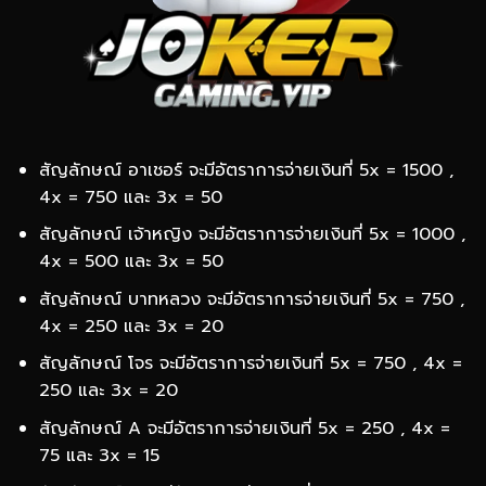
สัญลักษณ์ อาเชอร์ จะมีอัตราการจ่ายเงินที่ 5x = 1500 ,
4x = 750 และ 3x = 50
สัญลักษณ์ เจ้าหญิง จะมีอัตราการจ่ายเงินที่ 5x = 1000 ,
4x = 500 และ 3x = 50
สัญลักษณ์ บาทหลวง จะมีอัตราการจ่ายเงินที่ 5x = 750 ,
4x = 250 และ 3x = 20
สัญลักษณ์ โจร จะมีอัตราการจ่ายเงินที่ 5x = 750 , 4x =
250 และ 3x = 20
สัญลักษณ์ A จะมีอัตราการจ่ายเงินที่ 5x = 250 , 4x =
75 และ 3x = 15