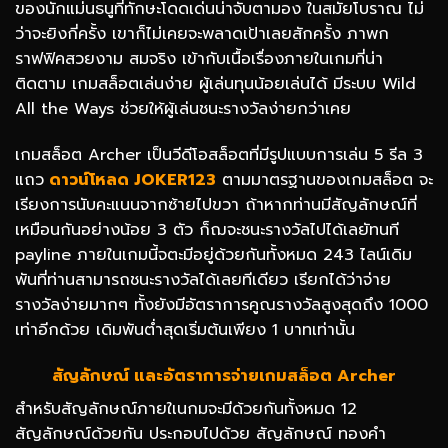
ของนักแม่นธนูที่ทักษะโดดเด่นน่าจับตามอง ในสมัยโบราณ ไม่
ว่าจะยิงกี่ครั้ง เขาก็ไม่เคยจะพลาดเป้าเลยสักครั้ง ภาพก
ราฟฟิคสวยงาม สมจริง เข้ากับเนื้อเรื่องภายในเกมที่น่า
ติดตาม เกมสล็อตเล่นง่าย ผู้เล่นทุนน้อยเล่นได้ มีระบบ Wild
All the Ways ช่วยให้ผู้เล่นชนะรางวัลง่ายกว่าเคย
เกมสล็อต Archer เป็นวีดีโอสล็อตที่มีรูปแบบการเล่น 5 รีล 3
แถว
ดาวน์โหลด JOKER123
ตามมาตรฐานของเกมสล็อต จะ
เรียงการนับคะแนนจากซ้ายไปขวา ถ้าหากท่านมีสัญลักษณ์ที่
เหมือนกันอย่างน้อย 3 ตัว ก็ฌจะชนะรางวัลไปได้เลยัทนที
payline ภายในเกมนี้จตะมีอยู่ด้วยกันทั้งหมด 243 ไลน์เดิม
พันที่ท่านสามารถชนะรางวัลได้เลยทีเดียว เรียกได้ว่าจ่าย
รางวัลง่ายมากๆ ทั้งยังมีอัตราการคูณรางวัลสูงสุดถึง 1000
เท่าอีกด้วย เดิมพันต่ำสุดเริ่มต้นเพียง 1 บาทเท่านั้น
สัญลักษณ์ และอัตราการจ่ายเกมสล็อต Archer
สำหรับสัญลักษณ์ภายใเนกมจะมีด้วยกันทั้งหมด 12
สัญลักษณ์ด้วยกัน ประกอบไปด้วย สัญลักษณ์ ทองคำ