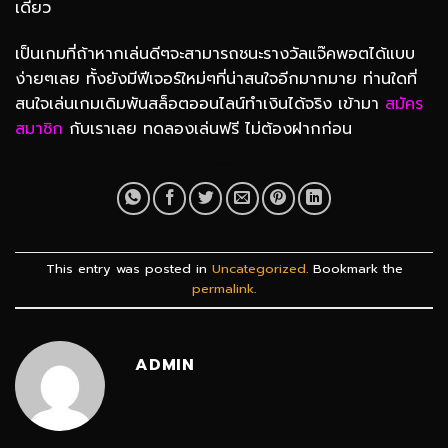
เดียว
เป็นเกมที่ถ้าหากเล่นดีๆจะสามารถชนะรางวัลแจ๊คพอตได้แบบ
ง่ายๆเลย ทั้งยังมีฟีเจอร์ใหม่ๆที่น่าสนใจอีกมากมาย ท่านใดที่
สนใจเล่นเกมเดิมพันสล็อตออนไลน์ทำเงินได้จริง เข้ามา
สมัคร
สมาชิก
กับเราเลย ทดลองเล่นฟรี ไม่ต้องฝากก่อน
This entry was posted in
Uncategorized
. Bookmark the
permalink
.
ADMIN