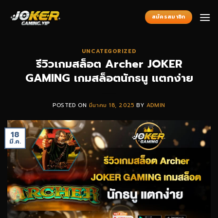
Skip
to
สมัครสมาชิก
content
UNCATEGORIZED
รีวิวเกมสล็อต Archer JOKER
GAMING เกมสล็อตนักธนู แตกง่าย
POSTED ON
มีนาคม 18, 2025
BY
ADMIN
18
มี.ค.