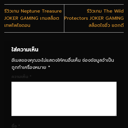
รีวิวเกม Neptune Treasure
รีวิวเกม The Wild
JOKER GAMING เกมสล็อต
Protectors JOKER GAMING
เทพโพไซดอน
สล็อตไซอิ๋ว แตกดี
ใส่ความเห็น
อีเมลของคุณจะไม่แสดงให้คนอื่นเห็น
ช่องข้อมูลจำเป็น
ถูกทำเครื่องหมาย
*
ความเห็น
*
ชื่อ
*