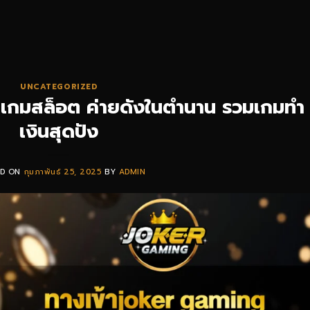
UNCATEGORIZED
 เกมสล็อต ค่ายดังในตำนาน รวมเกมทำ
เงินสุดปัง
ED ON
กุมภาพันธ์ 25, 2025
BY
ADMIN