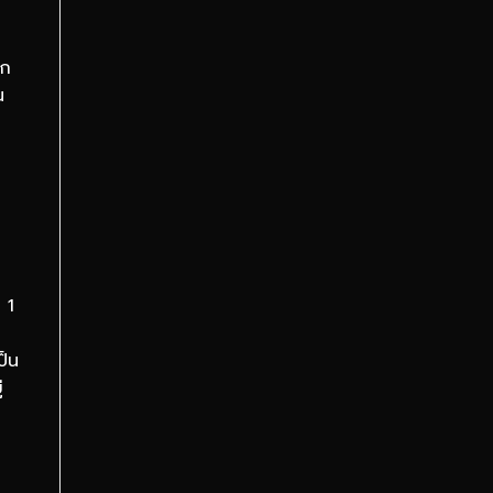
ัก
น
 1
ป็น
่