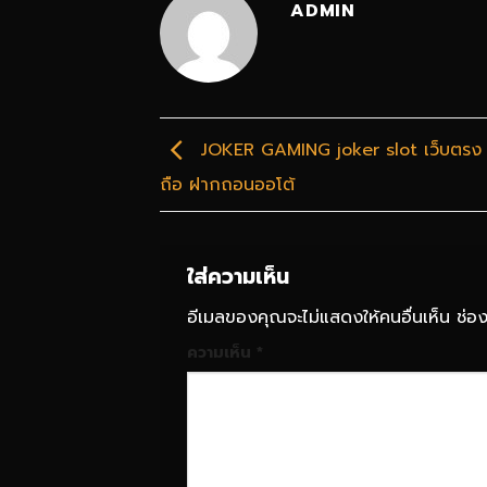
ADMIN
JOKER GAMING joker slot เว็บตรง เ
ถือ ฝากถอนออโต้
ใส่ความเห็น
อีเมลของคุณจะไม่แสดงให้คนอื่นเห็น
ช่อ
ความเห็น
*