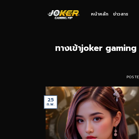
Skip
to
หน้าหลัก
ข่าวสาร
content
ทางเข้าjoker gaming
POST
25
ก.พ.