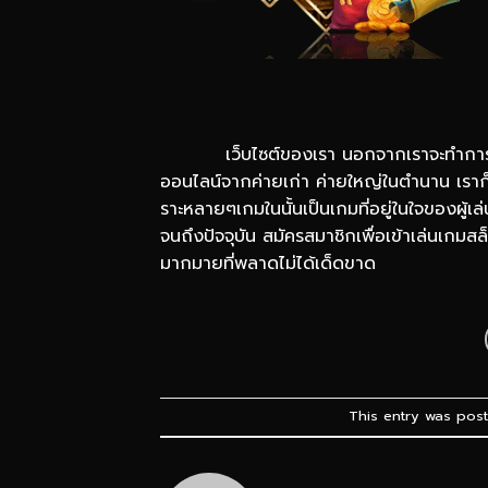
เว็บไซต์ของเรา นอกจากเราจะทำการอัพเด
ออนไลน์จากค่ายเก่า ค่ายใหญ่ในตำนาน เราก
ราะหลายๆเกมในนั้นเป็นเกมที่อยู่ในใจของผู้
จนถึงปัจจุบัน สมัครสมาชิกเพื่อเข้าเล่นเกมส
มากมายที่พลาดไม่ได้เด็ดขาด
This entry was pos