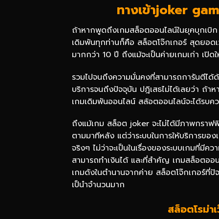
ทางเข้าjoker gam
ถ้าหากพูดถึงเกมสล็อตออนไลน์ในยุคบุกเบิ
เดิมพันทุกท่านก็คือ สล็อตโจ๊กเกอร์ สุดยอด
มากกว่า 10 ปี ถึงแม้จะเป็นค่ายเกมเก่า เปิด
รวมไปจนถึงความมั่นคงที่สามารถการันตีได้ด้ว
บริการจนถึงปัจจุบัน ปฎิเสธไม่ได้เลยว่า ถ้าหา
เกมเดิมพันออนไลน์ สล้อตออนไลน์จะได้รบคว
ถึงแม้เกม สล็อต joker จะไม่ได้มีภาพกราฟฟิค
ตามมาทีหลัง แต่ว่าระบบในการให้บริการของเว
จริงๆ ไม่ว่าจะเป็นในเรื่องของระบบเกมที่มีคว
สามารถทำเงินได้ และที่สำคัญ เกมสล็อตออนไล
เกมดังในตำนานจากค่าย สล็อตโจ๊กเกอร์ที่ปัจจุ
เป็นำจำนวนมาก
สล็อตโรม่า