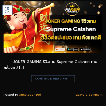
10
มี.ค.
JOKER GAMING รีวิวเกม Supreme Caishen เกม
สล็อตแป […]
CONTINUE READING
→
Posted in
Uncategorized
Leave a comment