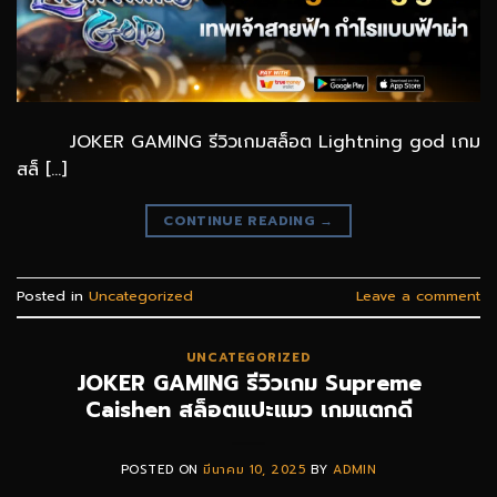
JOKER GAMING รีวิวเกมสล็อต Lightning god เกม
สล็ […]
CONTINUE READING
→
Posted in
Uncategorized
Leave a comment
UNCATEGORIZED
JOKER GAMING รีวิวเกม Supreme
Caishen สล็อตแปะแมว เกมแตกดี
POSTED ON
มีนาคม 10, 2025
BY
ADMIN