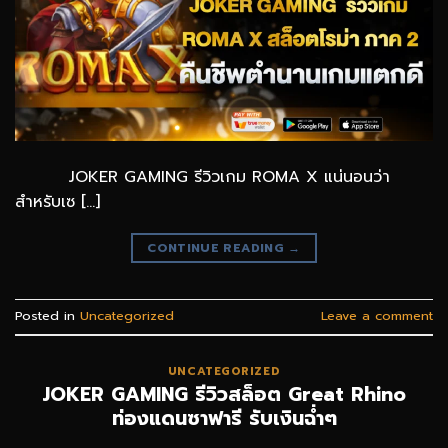
JOKER GAMING รีวิวเกม ROMA X แน่นอนว่า
สำหรับเซ […]
CONTINUE READING
→
Posted in
Uncategorized
Leave a comment
UNCATEGORIZED
JOKER GAMING รีวิวสล็อต Great Rhino
ท่องแดนซาฟารี รับเงินฉ่ำๆ