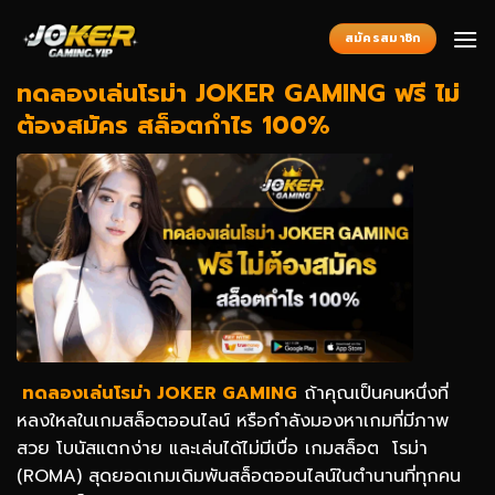
Skip
to
สมัครสมาชิก
content
ทดลองเล่นโรม่า JOKER GAMING ฟรี ไม่
ต้องสมัคร สล็อตกำไร 100%
ทดลองเล่นโรม่า JOKER GAMING
ถ้าคุณเป็นคนหนึ่งที่
หลงใหลในเกมสล็อตออนไลน์ หรือกำลังมองหาเกมที่มีภาพ
สวย โบนัสแตกง่าย และเล่นได้ไม่มีเบื่อ เกมสล็อต โรม่า
(ROMA) สุดยอดเกมเดิมพันสล็อตออนไลน์ในตำนานที่ทุกคน