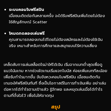
ระบบคอมโบฟรีสปิน
เมื่อชนะติดต่อกันหลายครั้ง จะได้รับฟรีสปินเพิ่มโดยไม่ต้อง
ใช้สัญลักษณ์ Scatter
โหมดทดลองเล่นฟรี
คุณสามารถลองเกมได้โดยไม่ต้องสมัครและไม่ต้องใช้เงิน
จริง เหมาะสำหรับการศึกษาและสนุกแบบไร้ความเสี่ยง
เคล็ดลับการเล่นสล็อตโรม่าให้ได้เงิน เริ่มจากเบทต่ำสุดเพื่อดู
แนวโน้มเกม หากช่วงใดเกมเริ่มแจกโบนัส ค่อยเพิ่มเบททีละน้อย
เพื่อรับกำไรมากขึ้น จับจังหวะคอมโบฟรีสปิน เมื่อชนะติดกัน
เกมจะให้ฟรีสปินทันที ซึ่งเป็นโอกาสดีในการทำเงินเพิ่ม อย่าเล่น
ต่อหากได้กำไรตามเป้าแล้ว รู้จักพอ และหยุดเล่นเมื่อได้กำไร
ตามที่ตั้งใจไว้ เพื่อไม่ให้ขาดทุน
สรุป