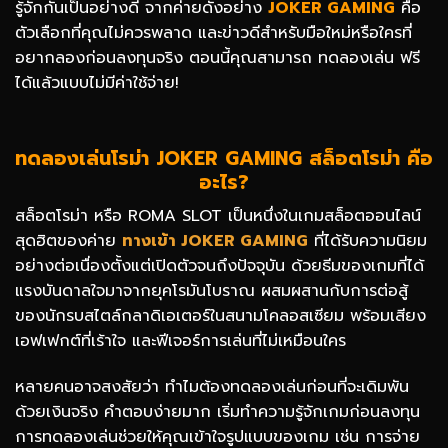
รู้จักกันเป็นอย่างดี จากค่ายดังอย่าง
JOKER GAMING
คือ
ตัวเลือกที่คุณไม่ควรพลาด และข่าวดีสำหรับมือใหม่หรือใครที่
อยากลองก่อนลงทุนจริง ตอนนี้คุณสามารถ ทดลองเล่น ฟรี
ได้แล้วแบบไม่มีค่าใช้จ่าย!
ทดลองเล่นโรม่า JOKER GAMING สล็อตโรม่า คือ
อะไร?
สล็อตโรม่า หรือ ROMA SLOT เป็นหนึ่งในเกมสล็อตออนไลน์
สุดฮิตของค่าย
ทางเข้า JOKER GAMING
ที่ได้รับความนิยม
อย่างต่อเนื่องตั้งแต่เปิดตัวจนถึงปัจจุบัน ด้วยธีมของเกมที่ได้
แรงบันดาลใจมาจากยุคโรมันโบราณ ผสมผสานกับการต่อสู้
ของนักรบสไตล์กลาดิเอเตอร์ในสนามโคลอสเซียม พร้อมเสียง
เอฟเฟกต์ที่เร้าใจ และฟีเจอร์การเล่นที่ไม่เหมือนใคร
หลายคนอาจสงสัยว่า ทำไมต้องทดลองเล่นก่อนที่จะเดิมพัน
ด้วยเงินจริง คำตอบง่ายมาก เริ่มทำความรู้จักเกมก่อนลงทุน
การทดลองเล่นช่วยให้คุณเข้าใจรูปแบบของเกม เช่น การจ่าย